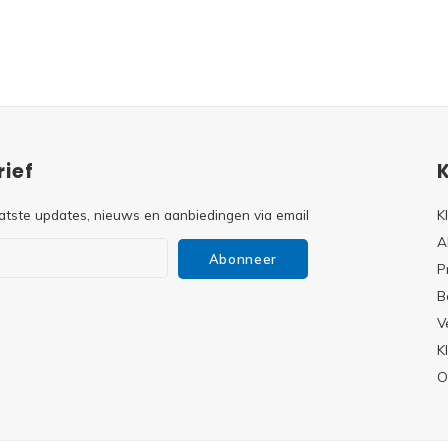
ief
atste updates, nieuws en aanbiedingen via email
K
A
Abonneer
P
B
V
s
K
O