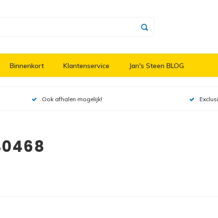
Binnenkort
Klantenservice
Jan's Steen BLOG
Ook afhalen mogelijk!
Exclus
40468