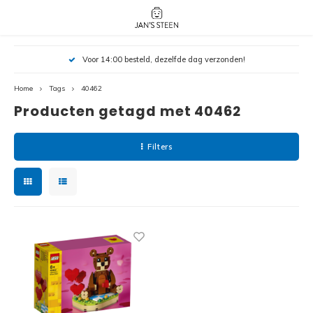
Hoofdmenu / nieuw!
Hoofdmenu 
Hoofdmenu 
Voor 14:00 besteld, dezelfde dag verzonden!
botanicals 
botanicals 
Nieuw!
avatar / i
avat
friends / h
Home
Tags
40462
Producten getagd met 40462
Architecture
Peppa
Harry
Filters
Pokemon
Harry
Editions
Loone
Batman
Vidiyo
City
Marve
Classic