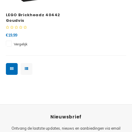
Minifi
Botanicals
LEGO Brickheadz 40442
Minifi
Gabby's Dollhouse
Goudvis
Minifi
Animal Crossing
€19,99
Vergelijk
Minifi
DREAMZzz
Minifi
Sonic the Hedgehog
Minifi
Avatar
Minifi
ICONS™
Minifi
Creator 3 in 1
Nieuwsbrief
Minifi
Creator Expert
Ontvang de laatste updates, nieuws en aanbiedingen via email
Minifi