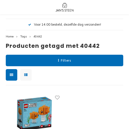
Hoofdmenu / nieuw!
Hoofdmenu 
Hoofdmenu 
Voor 14:00 besteld, dezelfde dag verzonden!
botanicals 
botanicals 
Nieuw!
avatar / i
avat
friends / h
Home
Tags
40442
Producten getagd met 40442
Architecture
Peppa
Harry
Filters
Pokemon
Harry
Editions
Loone
Batman
Vidiyo
City
Marve
Classic