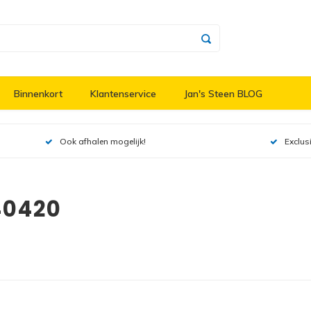
Binnenkort
Klantenservice
Jan's Steen BLOG
Ook afhalen mogelijk!
Exclus
40420