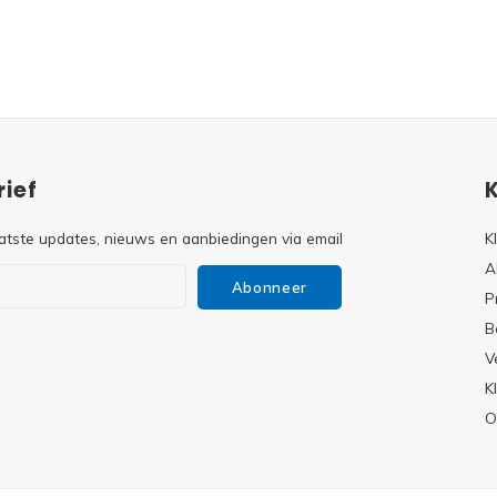
ief
atste updates, nieuws en aanbiedingen via email
K
A
Abonneer
P
B
V
s
K
O