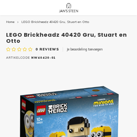
Home
LEGO Brickheadz 40420 Gru, Stuart en Otto
Hoofdmenu / nieuw!
Hoofdmenu 
Hoofdmenu 
botanicals 
botanicals 
Nieuw!
LEGO Brickheadz 40420 Gru, Stuart en
avatar / i
avat
friends / h
Otto
0
REVIEWS
Je beoordeling toevoegen
Architecture
ARTIKELCODE
NW40420-01
Peppa
Harry
Pokemon
Harry
Editions
Loone
Batman
Vidiyo
City
Marve
Classic