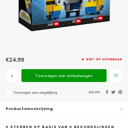
Minifi
Botanicals
Minifi
Gabby's Dollhouse
Minifi
Animal Crossing
Minifi
DREAMZzz
Minifi
€24,99
NIET OP VOORRAAD
Sonic the Hedgehog
Minifi
Avatar
Toevoegen aan winkelwagen
Minifi
ICONS™
DELEN:
Toevoegen aan vergelijking
Minifi
Creator 3 in 1
Productomschrijving
Minifi
Creator Expert
0
STERREN OP BASIS VAN
0
BEOORDELINGEN
Minifi