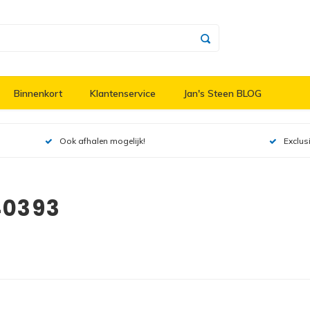
Binnenkort
Klantenservice
Jan's Steen BLOG
Ook afhalen mogelijk!
Exclus
40393