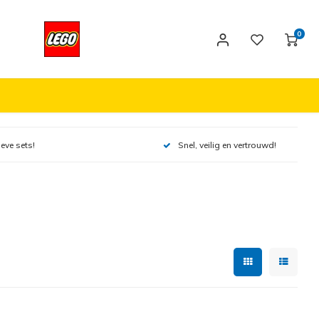
0
ieve sets!
Snel, veilig en vertrouwd!