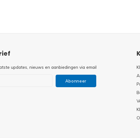
ief
atste updates, nieuws en aanbiedingen via email
K
A
Abonneer
P
B
V
s
K
O