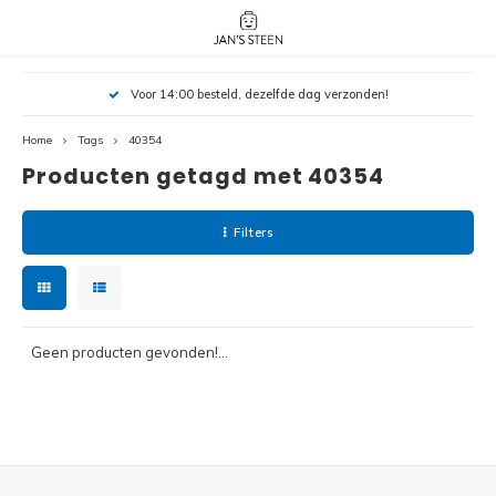
Hoofdmenu / nieuw!
Hoofdmenu 
Hoofdmenu 
Voor 14:00 besteld, dezelfde dag verzonden!
botanicals 
botanicals 
Nieuw!
avatar / i
avat
friends / h
Home
Tags
40354
Producten getagd met 40354
Architecture
Peppa
Harry
Filters
Pokemon
Harry
Editions
Loone
Batman
Geen producten gevonden!...
Vidiyo
City
Marve
Classic