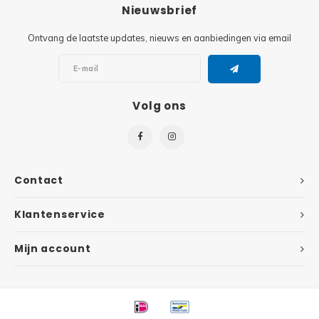
Minifi
Nieuwsbrief
Botanicals
Ontvang de laatste updates, nieuws en aanbiedingen via email
Minifi
Gabby's Dollhouse
Minifi
Animal Crossing
Volg ons
Minifi
DREAMZzz
Minifi
Sonic the Hedgehog
Contact
Minifi
Avatar
Klantenservice
Minifi
ICONS™
Mijn account
Minifi
Creator 3 in 1
Minifi
Creator Expert
Minifi