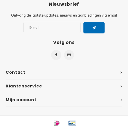
Minifi
Nieuwsbrief
Botanicals
Ontvang de laatste updates, nieuws en aanbiedingen via email
Minifi
Gabby's Dollhouse
Minifi
Animal Crossing
Volg ons
Minifi
DREAMZzz
Minifi
Sonic the Hedgehog
Contact
Minifi
Avatar
Klantenservice
Minifi
ICONS™
Mijn account
Minifi
Creator 3 in 1
Minifi
Creator Expert
Minifi