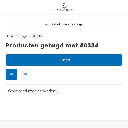
Hoofdmenu / nieuw!
Hoofdmenu 
Hoofdmenu 
Ook afhalen mogelijk!
botanicals 
botanicals 
Nieuw!
avatar / i
avat
friends / h
Home
Tags
40334
Producten getagd met 40334
Architecture
Peppa
Harry
Filters
Pokemon
Harry
Editions
Loone
Batman
Geen producten gevonden!...
Vidiyo
City
Marve
Classic