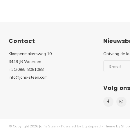
Contact
Nieuwsbr
Klompenmakersweg 10
Ontvang de la
3449 JB Woerden
+31(0)85-8081088
info@jans-steen.com
Volg on
© Copyright 2026 Jan's Steen - Powered by
Lightspeed
- Theme by
Shop