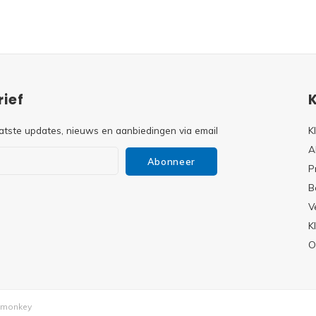
ief
atste updates, nieuws en aanbiedingen via email
K
A
Abonneer
P
B
V
s
K
O
monkey