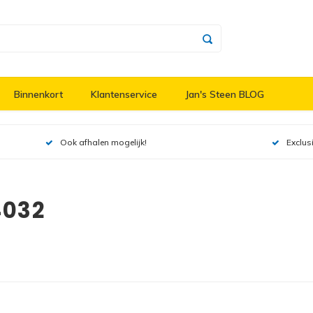
Binnenkort
Klantenservice
Jan's Steen BLOG
Ook afhalen mogelijk!
Exclus
4032