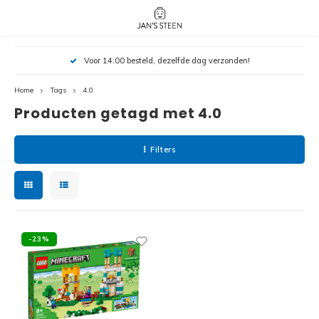
Hoofdmenu / nieuw!
Hoofdmenu 
Hoofdmenu 
Voor 14:00 besteld, dezelfde dag verzonden!
botanicals 
botanicals 
Nieuw!
avatar / i
avat
friends / h
Home
Tags
4.0
Producten getagd met 4.0
Architecture
Peppa
Harry
Filters
Pokemon
Harry
Editions
Loone
Batman
-23%
Vidiyo
City
Marve
Classic