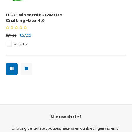
Minifi
Botanicals
LEGO Minecraft 21249 De
Minifi
Gabby's Dollhouse
Crafting-box 4.0
Minifi
Animal Crossing
€57,99
€74,99
Vergelijk
Minifi
DREAMZzz
Minifi
Sonic the Hedgehog
Minifi
Avatar
Minifi
ICONS™
Minifi
Creator 3 in 1
Nieuwsbrief
Minifi
Creator Expert
Ontvang de laatste updates, nieuws en aanbiedingen via email
Minifi