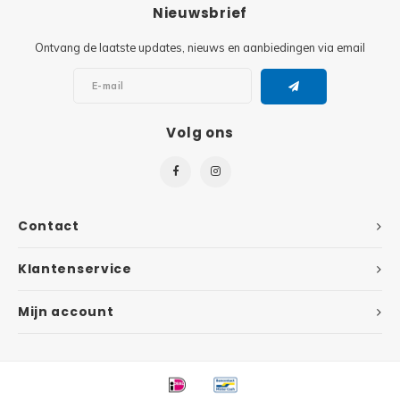
Minifi
Nieuwsbrief
Botanicals
Ontvang de laatste updates, nieuws en aanbiedingen via email
Minifi
Gabby's Dollhouse
Minifi
Animal Crossing
Volg ons
Minifi
DREAMZzz
Minifi
Sonic the Hedgehog
Contact
Minifi
Avatar
Klantenservice
Minifi
ICONS™
Mijn account
Minifi
Creator 3 in 1
Minifi
Creator Expert
Minifi