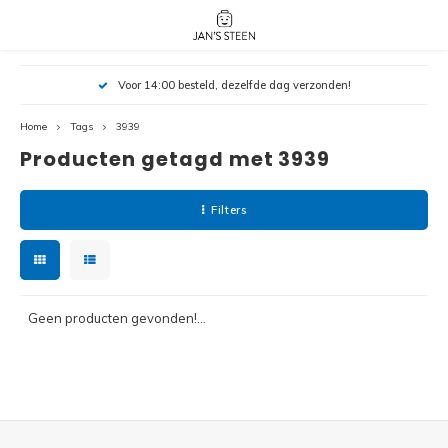
Hoofdmenu / nieuw!
Hoofdmenu 
Hoofdmenu 
Voor 14:00 besteld, dezelfde dag verzonden!
botanicals 
botanicals 
Nieuw!
avatar / i
avat
friends / h
Home
Tags
3939
Producten getagd met 3939
Architecture
Peppa
Harry
Filters
Pokemon
Harry
Editions
Loone
Batman
Geen producten gevonden!...
Vidiyo
City
Marve
Classic