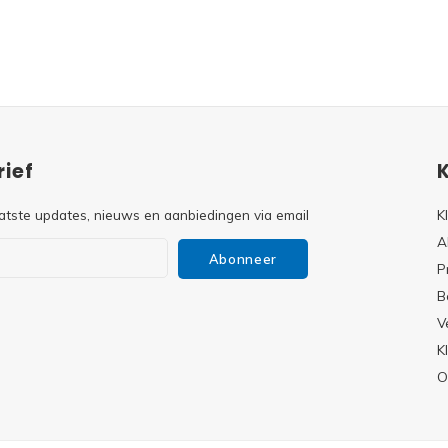
ief
atste updates, nieuws en aanbiedingen via email
K
A
Abonneer
P
B
V
s
K
O