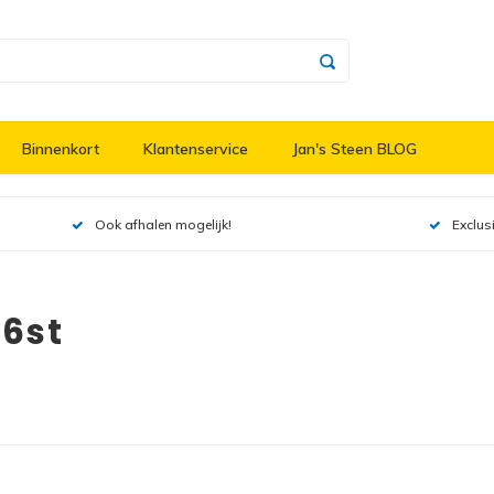
Binnenkort
Klantenservice
Jan's Steen BLOG
Ook afhalen mogelijk!
Exclus
36st