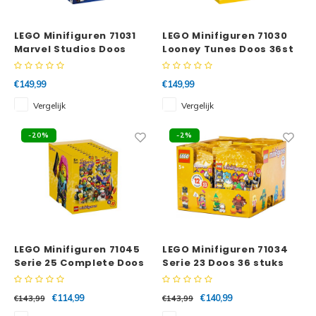
Minifi
Botanicals
LEGO Minifiguren 71031
LEGO Minifiguren 71030
Minifi
Gabby's Dollhouse
Marvel Studios Doos
Looney Tunes Doos 36st
36st
Minifi
Animal Crossing
€149,99
€149,99
Vergelijk
Vergelijk
Minifi
DREAMZzz
-20%
-2%
Minifi
Sonic the Hedgehog
Minifi
Avatar
Minifi
ICONS™
Minifi
LEGO Minifiguren 71045
LEGO Minifiguren 71034
Creator 3 in 1
Serie 25 Complete Doos
Serie 23 Doos 36 stuks
36 stuks
Minifi
Creator Expert
€114,99
€140,99
€143,99
€143,99
Minifi