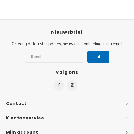
Super
Minifiguren
Super
Minions
Nieuwsbrief
Disney
Ontvang de laatste updates, nieuws en aanbiedingen via email
Ninjago
Disney
Overwatch
Minif
Volg ons
Speed Champions
The L
Star Wars
Batma
Super Heroes
Contact
Batma
Super Mario
Klantenservice
Dunge
Mijn account
Technic