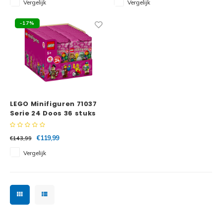
Vergelijk
Vergelijk
Disney
Minifi
-17%
Dots
Minifi
Duplo
DC Su
Exclusive
Marve
Friends
LEGO Minifiguren 71037
Serie 24 Doos 36 stuks
The M
Harry Potter
€119,99
€143,99
Super
Hidden Side
Vergelijk
Super
Ideas
Super
Jurassic World
Super
Minecraft