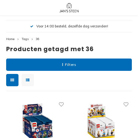
Hoofdmenu / nieuw!
Hoofdmenu 
Hoofdmenu 
Voor 14:00 besteld, dezelfde dag verzonden!
botanicals 
botanicals 
Nieuw!
avatar / i
avat
friends / h
Home
Tags
36
Producten getagd met 36
Architecture
Peppa
Harry
Filters
Pokemon
Harry
Editions
Loone
Batman
Vidiyo
City
Marve
Classic