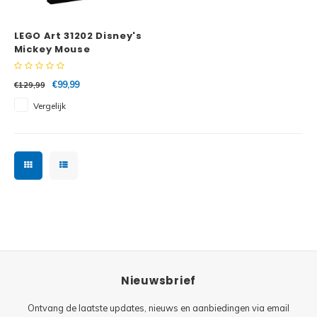
Minifi
Botanicals
LEGO Art 31202 Disney's
Minifi
Gabby's Dollhouse
Mickey Mouse
Minifi
Animal Crossing
€99,99
€129,99
Vergelijk
Minifi
DREAMZzz
Minifi
Sonic the Hedgehog
Minifi
Avatar
Minifi
ICONS™
Minifi
Creator 3 in 1
Nieuwsbrief
Minifi
Creator Expert
Ontvang de laatste updates, nieuws en aanbiedingen via email
Minifi