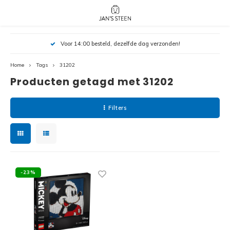
Hoofdmenu / nieuw!
Hoofdmenu 
Hoofdmenu 
Voor 14:00 besteld, dezelfde dag verzonden!
botanicals 
botanicals 
Nieuw!
avatar / i
avat
friends / h
Home
Tags
31202
Producten getagd met 31202
Architecture
Peppa
Harry
Filters
Pokemon
Harry
Editions
Loone
Batman
-23%
Vidiyo
City
Marve
Classic