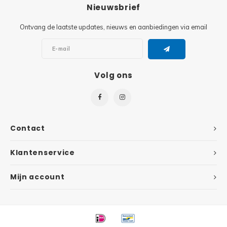
Minifi
Nieuwsbrief
Botanicals
Ontvang de laatste updates, nieuws en aanbiedingen via email
Minifi
Gabby's Dollhouse
Minifi
Animal Crossing
Volg ons
Minifi
DREAMZzz
Minifi
Sonic the Hedgehog
Contact
Minifi
Avatar
Klantenservice
Minifi
ICONS™
Mijn account
Minifi
Creator 3 in 1
Minifi
Creator Expert
Minifi