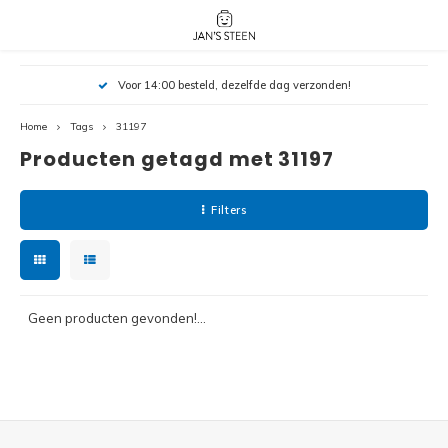
Hoofdmenu / nieuw!
Hoofdmenu 
Hoofdmenu 
Voor 14:00 besteld, dezelfde dag verzonden!
botanicals 
botanicals 
Nieuw!
avatar / i
avat
friends / h
Home
Tags
31197
Producten getagd met 31197
Architecture
Peppa
Harry
Filters
Pokemon
Harry
Editions
Loone
Batman
Geen producten gevonden!...
Vidiyo
City
Marve
Classic