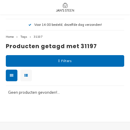
Hoofdmenu / nieuw!
Hoofdmenu 
Hoofdmenu 
Voor 14:00 besteld, dezelfde dag verzonden!
botanicals 
botanicals 
Nieuw!
avatar / i
avat
friends / h
Home
Tags
31197
Producten getagd met 31197
Architecture
Peppa
Harry
Filters
Pokemon
Harry
Editions
Loone
Batman
Geen producten gevonden!...
Vidiyo
City
Marve
Classic