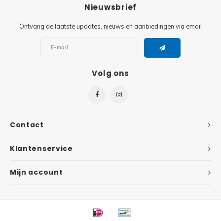
Minifi
Nieuwsbrief
Botanicals
Ontvang de laatste updates, nieuws en aanbiedingen via email
Minifi
Gabby's Dollhouse
Minifi
Animal Crossing
Volg ons
Minifi
DREAMZzz
Minifi
Sonic the Hedgehog
Contact
Minifi
Avatar
Klantenservice
Minifi
ICONS™
Mijn account
Minifi
Creator 3 in 1
Minifi
Creator Expert
Minifi