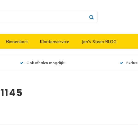
Binnenkort
Klantenservice
Jan's Steen BLOG
Ook afhalen mogelijk!
Exclus
1145