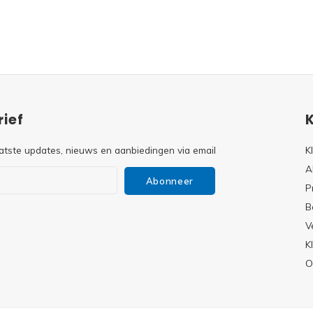
ief
atste updates, nieuws en aanbiedingen via email
K
A
Abonneer
P
B
V
s
K
O