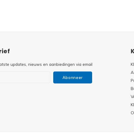
ief
atste updates, nieuws en aanbiedingen via email
K
A
Abonneer
P
B
V
s
K
O