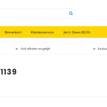
Binnenkort
Klantenservice
Jan's Steen BLOG
Ook afhalen mogelijk!
Exclus
1139