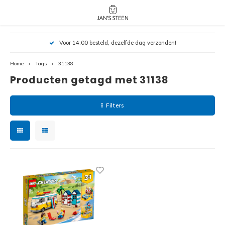
Hoofdmenu / nieuw!
Hoofdmenu 
Hoofdmenu 
Voor 14:00 besteld, dezelfde dag verzonden!
botanicals 
botanicals 
Nieuw!
avatar / i
avat
friends / h
Home
Tags
31138
Producten getagd met 31138
Architecture
Peppa
Harry
Filters
Pokemon
Harry
Editions
Loone
Batman
Vidiyo
City
Marve
Classic