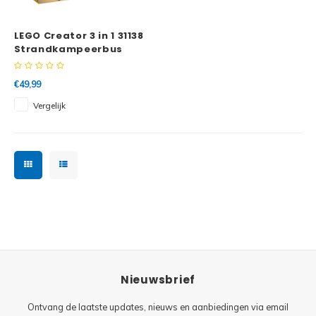
Minifi
Botanicals
LEGO Creator 3 in 1 31138
Minifi
Gabby's Dollhouse
Strandkampeerbus
Minifi
Animal Crossing
€49,99
Vergelijk
Minifi
DREAMZzz
Minifi
Sonic the Hedgehog
Minifi
Avatar
Minifi
ICONS™
Minifi
Creator 3 in 1
Nieuwsbrief
Minifi
Creator Expert
Ontvang de laatste updates, nieuws en aanbiedingen via email
Minifi