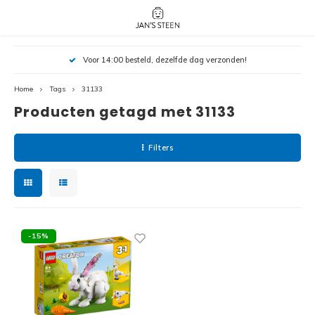
Hoofdmenu / nieuw!
Hoofdmenu 
Hoofdmenu 
Voor 14:00 besteld, dezelfde dag verzonden!
botanicals 
botanicals 
Nieuw!
avatar / i
avat
friends / h
Home
Tags
31133
Producten getagd met 31133
Architecture
Peppa
Harry
Filters
Pokemon
Harry
Editions
Loone
Batman
-15%
Vidiyo
City
Marve
Classic