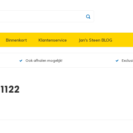
Binnenkort
Klantenservice
Jan's Steen BLOG
Ook afhalen mogelijk!
Exclus
1122