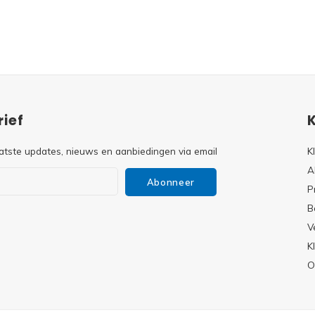
ief
atste updates, nieuws en aanbiedingen via email
K
A
Abonneer
P
B
V
s
K
O