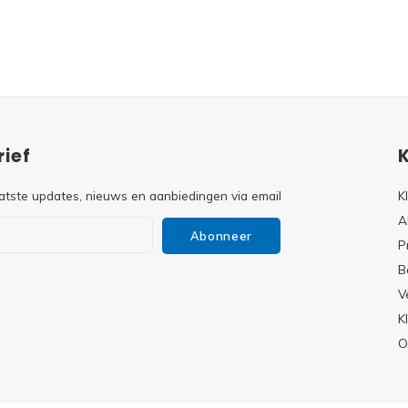
ief
atste updates, nieuws en aanbiedingen via email
K
A
Abonneer
P
B
V
s
K
O