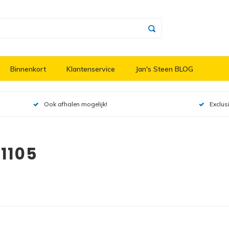
Binnenkort
Klantenservice
Jan's Steen BLOG
Ook afhalen mogelijk!
Exclus
1105