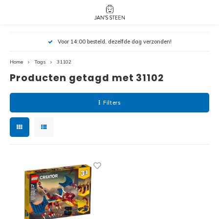
Hoofdmenu / nieuw!
Hoofdmenu 
Hoofdmenu 
Voor 14:00 besteld, dezelfde dag verzonden!
botanicals 
botanicals 
Nieuw!
avatar / i
avat
friends / h
Home
Tags
31102
Producten getagd met 31102
Architecture
Peppa
Harry
Filters
Pokemon
Harry
Editions
Loone
Batman
Vidiyo
City
Marve
Classic