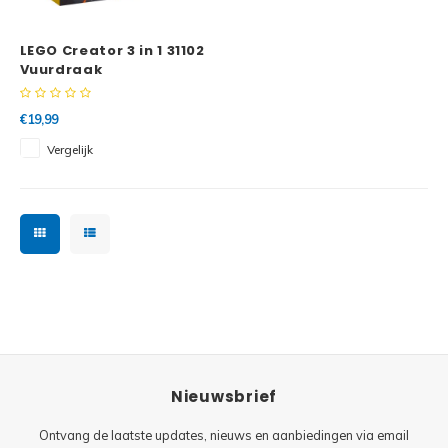
Minifi
Botanicals
LEGO Creator 3 in 1 31102
Minifi
Gabby's Dollhouse
Vuurdraak
Minifi
Animal Crossing
€19,99
Vergelijk
Minifi
DREAMZzz
Minifi
Sonic the Hedgehog
Minifi
Avatar
Minifi
ICONS™
Minifi
Creator 3 in 1
Nieuwsbrief
Minifi
Creator Expert
Ontvang de laatste updates, nieuws en aanbiedingen via email
Minifi