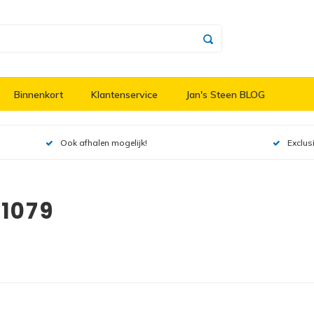
Binnenkort
Klantenservice
Jan's Steen BLOG
Ook afhalen mogelijk!
Exclus
31079