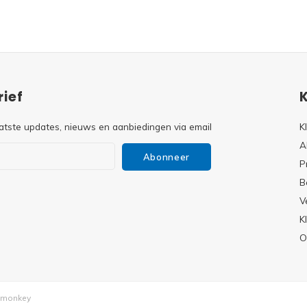
ief
atste updates, nieuws en aanbiedingen via email
K
A
Abonneer
P
B
V
s
K
O
monkey