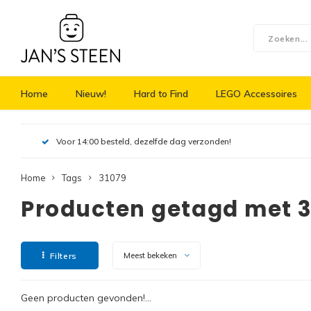
Home
Nieuw!
Hard to Find
LEGO Accessoires
Voor 14:00 besteld, dezelfde dag verzonden!
Home
Tags
31079
Producten getagd met 
Filters
Meest bekeken
Geen producten gevonden!...