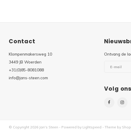
Contact
Nieuwsbr
Klompenmakersweg 10
Ontvang de la
3449 JB Woerden
+31(0)85-8081088
info@jans-steen.com
Volg on
© Copyright 2026 Jan's Steen - Powered by
Lightspeed
- Theme by
Shop