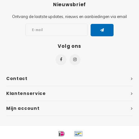
Minifi
Nieuwsbrief
Botanicals
Ontvang de laatste updates, nieuws en aanbiedingen via email
Minifi
Gabby's Dollhouse
Minifi
Animal Crossing
Volg ons
Minifi
DREAMZzz
Minifi
Sonic the Hedgehog
Contact
Minifi
Avatar
Klantenservice
Minifi
ICONS™
Mijn account
Minifi
Creator 3 in 1
Minifi
Creator Expert
Minifi