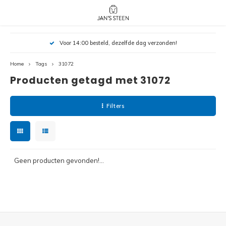
Hoofdmenu / nieuw!
Hoofdmenu 
Hoofdmenu 
Voor 14:00 besteld, dezelfde dag verzonden!
botanicals 
botanicals 
Nieuw!
avatar / i
avat
friends / h
Home
Tags
31072
Producten getagd met 31072
Architecture
Peppa
Harry
Filters
Pokemon
Harry
Editions
Loone
Batman
Geen producten gevonden!...
Vidiyo
City
Marve
Classic