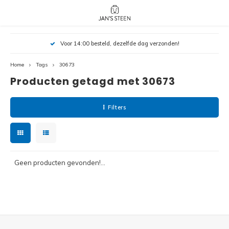
Hoofdmenu / nieuw!
Hoofdmenu 
Hoofdmenu 
Voor 14:00 besteld, dezelfde dag verzonden!
botanicals 
botanicals 
Nieuw!
avatar / i
avat
friends / h
Home
Tags
30673
Producten getagd met 30673
Architecture
Peppa
Harry
Filters
Pokemon
Harry
Editions
Loone
Batman
Geen producten gevonden!...
Vidiyo
City
Marve
Classic