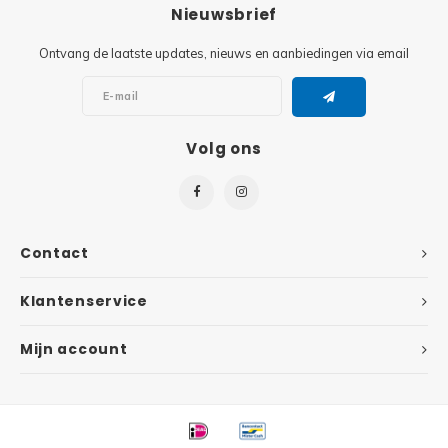
Minifi
Nieuwsbrief
Botanicals
Ontvang de laatste updates, nieuws en aanbiedingen via email
Minifi
Gabby's Dollhouse
Minifi
Animal Crossing
Volg ons
Minifi
DREAMZzz
Minifi
Sonic the Hedgehog
Contact
Minifi
Avatar
Klantenservice
Minifi
ICONS™
Mijn account
Minifi
Creator 3 in 1
Minifi
Creator Expert
Minifi