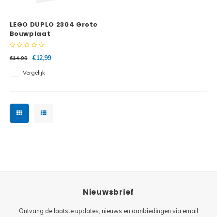
Minifi
Botanicals
LEGO DUPLO 2304 Grote
Minifi
Gabby's Dollhouse
Bouwplaat
Minifi
Animal Crossing
€12,99
€14,99
Vergelijk
Minifi
DREAMZzz
Minifi
Sonic the Hedgehog
Minifi
Avatar
Minifi
ICONS™
Minifi
Creator 3 in 1
Nieuwsbrief
Minifi
Creator Expert
Ontvang de laatste updates, nieuws en aanbiedingen via email
Minifi