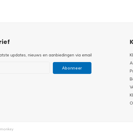
ief
atste updates, nieuws en aanbiedingen via email
K
A
Abonneer
P
B
V
s
K
O
monkey