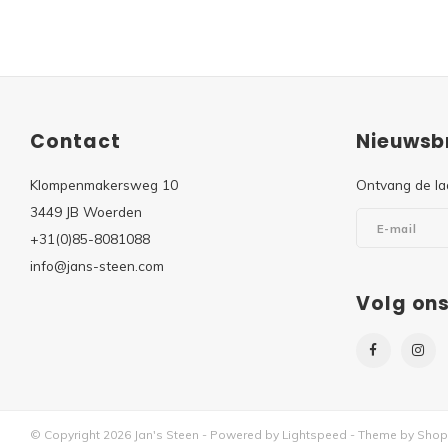
Contact
Nieuwsbr
Klompenmakersweg 10
Ontvang de la
3449 JB Woerden
+31(0)85-8081088
info@jans-steen.com
Volg on
© Copyright 2026 Jan's Steen - Powered by
Lightspeed
- Theme by
Shop