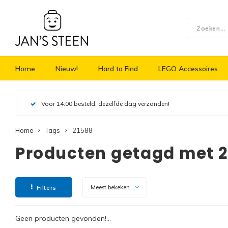
Home
Nieuw!
Hard to Find
LEGO Accessoires
Voor 14:00 besteld, dezelfde dag verzonden!
Home
Tags
21588
Producten getagd met 
Filters
Meest bekeken
Geen producten gevonden!...