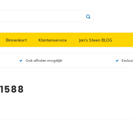
Binnenkort
Klantenservice
Jan's Steen BLOG
Ook afhalen mogelijk!
Exclus
21588