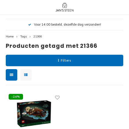
Hoofdmenu / nieuw!
Hoofdmenu 
Hoofdmenu 
Voor 14:00 besteld, dezelfde dag verzonden!
botanicals 
botanicals 
Nieuw!
avatar / i
avat
friends / h
Home
Tags
21366
Producten getagd met 21366
Architecture
Peppa
Harry
Filters
Pokemon
Harry
Editions
Loone
Batman
-24%
Vidiyo
City
Marve
Classic