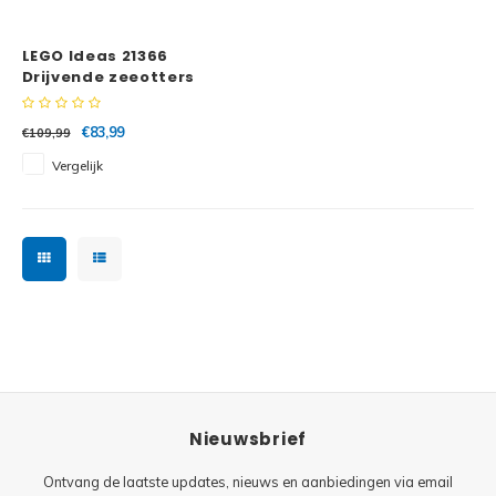
Minifi
Botanicals
LEGO Ideas 21366
Minifi
Gabby's Dollhouse
Drijvende zeeotters
Minifi
Animal Crossing
€83,99
€109,99
Vergelijk
Minifi
DREAMZzz
Minifi
Sonic the Hedgehog
Minifi
Avatar
Minifi
ICONS™
Minifi
Creator 3 in 1
Nieuwsbrief
Minifi
Creator Expert
Ontvang de laatste updates, nieuws en aanbiedingen via email
Minifi