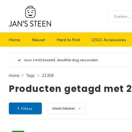
Home
Nieuw!
Hard to Find
LEGO Accessoires
Voor 14:00 besteld, dezelfde dag verzonden!
Home
Tags
21358
Producten getagd met 
Filters
Meest bekeken