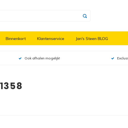
Binnenkort
Klantenservice
Jan's Steen BLOG
Ook afhalen mogelijk!
Exclus
21358