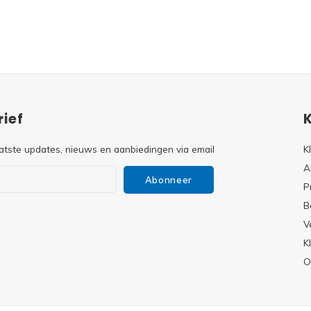
ief
atste updates, nieuws en aanbiedingen via email
K
A
Abonneer
P
B
V
s
K
O