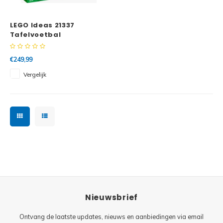
Minifi
Botanicals
LEGO Ideas 21337
Minifi
Gabby's Dollhouse
Tafelvoetbal
Minifi
Animal Crossing
€249,99
Vergelijk
Minifi
DREAMZzz
Minifi
Sonic the Hedgehog
Minifi
Avatar
Minifi
ICONS™
Minifi
Creator 3 in 1
Nieuwsbrief
Minifi
Creator Expert
Ontvang de laatste updates, nieuws en aanbiedingen via email
Minifi