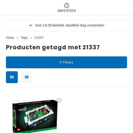
Hoofdmenu / nieuw!
Hoofdmenu 
Hoofdmenu 
Voor 14:00 besteld, dezelfde dag verzonden!
botanicals 
botanicals 
Nieuw!
avatar / i
avat
friends / h
Home
Tags
21337
Producten getagd met 21337
Architecture
Peppa
Harry
Filters
Pokemon
Harry
Editions
Loone
Batman
Vidiyo
City
Marve
Classic