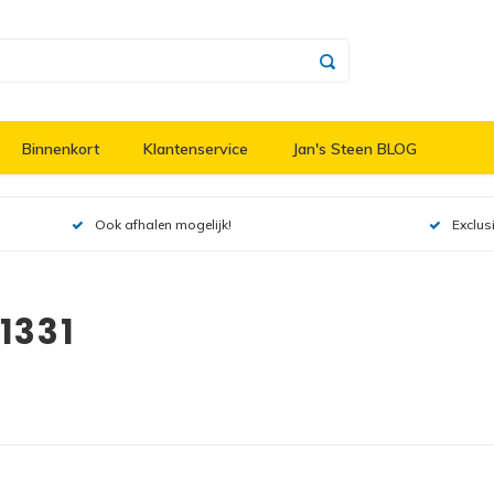
Binnenkort
Klantenservice
Jan's Steen BLOG
Ook afhalen mogelijk!
Exclus
1331