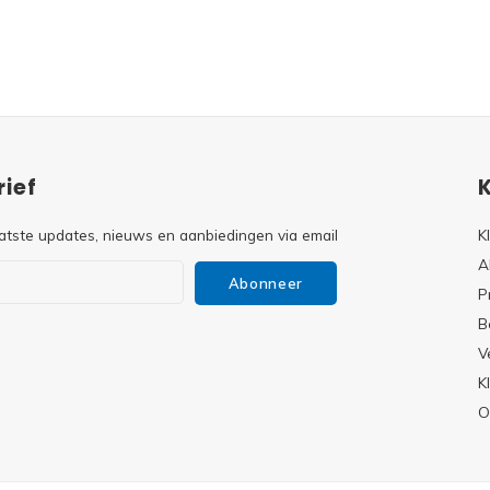
ief
atste updates, nieuws en aanbiedingen via email
K
A
Abonneer
P
B
V
s
K
O