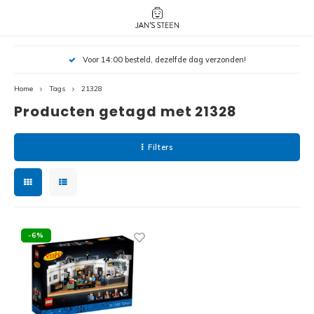
Hoofdmenu / nieuw!
Hoofdmenu 
Hoofdmenu 
Voor 14:00 besteld, dezelfde dag verzonden!
botanicals 
botanicals 
Nieuw!
avatar / i
avat
friends / h
Home
Tags
21328
Producten getagd met 21328
Architecture
Peppa
Harry
Filters
Pokemon
Harry
Editions
Loone
Batman
-6%
Vidiyo
City
Marve
Classic