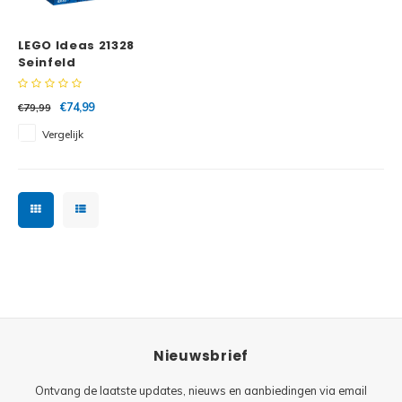
Minifi
Botanicals
LEGO Ideas 21328
Minifi
Gabby's Dollhouse
Seinfeld
Minifi
Animal Crossing
€74,99
€79,99
Vergelijk
Minifi
DREAMZzz
Minifi
Sonic the Hedgehog
Minifi
Avatar
Minifi
ICONS™
Minifi
Creator 3 in 1
Nieuwsbrief
Minifi
Creator Expert
Ontvang de laatste updates, nieuws en aanbiedingen via email
Minifi