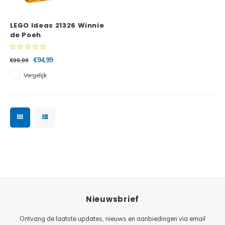
Minifi
Botanicals
LEGO Ideas 21326 Winnie
Minifi
Gabby's Dollhouse
de Poeh
Minifi
Animal Crossing
€94,99
€99,99
Vergelijk
Minifi
DREAMZzz
Minifi
Sonic the Hedgehog
Minifi
Avatar
Minifi
ICONS™
Minifi
Creator 3 in 1
Nieuwsbrief
Minifi
Creator Expert
Ontvang de laatste updates, nieuws en aanbiedingen via email
Minifi