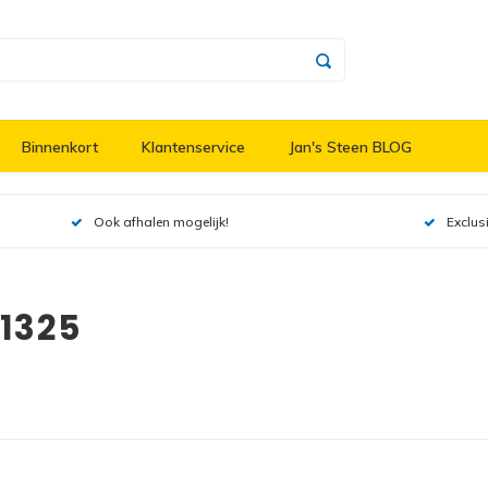
Binnenkort
Klantenservice
Jan's Steen BLOG
Ook afhalen mogelijk!
Exclus
1325