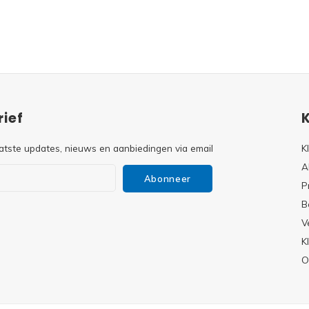
ief
atste updates, nieuws en aanbiedingen via email
K
A
Abonneer
P
B
V
s
K
O