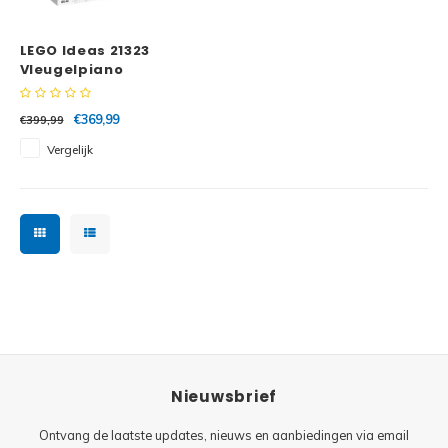
Minifi
Botanicals
LEGO Ideas 21323
Minifi
Gabby's Dollhouse
Vleugelpiano
Minifi
Animal Crossing
€369,99
€399,99
Vergelijk
Minifi
DREAMZzz
Minifi
Sonic the Hedgehog
Minifi
Avatar
Minifi
ICONS™
Minifi
Creator 3 in 1
Nieuwsbrief
Minifi
Creator Expert
Ontvang de laatste updates, nieuws en aanbiedingen via email
Minifi