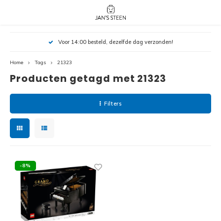
Hoofdmenu / nieuw!
Hoofdmenu 
Hoofdmenu 
Voor 14:00 besteld, dezelfde dag verzonden!
botanicals 
botanicals 
Nieuw!
avatar / i
avat
friends / h
Home
Tags
21323
Producten getagd met 21323
Architecture
Peppa
Harry
Filters
Pokemon
Harry
Editions
Loone
Batman
-8%
Vidiyo
City
Marve
Classic