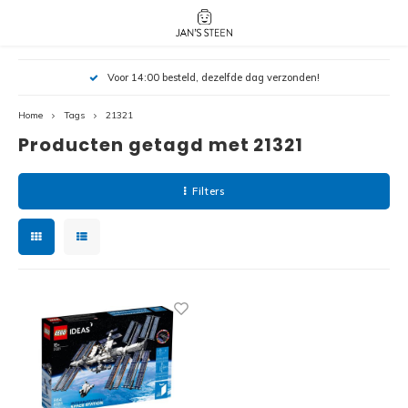
Hoofdmenu / nieuw!
Hoofdmenu 
Hoofdmenu 
Voor 14:00 besteld, dezelfde dag verzonden!
botanicals 
botanicals 
Nieuw!
avatar / i
avat
friends / h
Home
Tags
21321
Producten getagd met 21321
Architecture
Peppa
Harry
Filters
Pokemon
Harry
Editions
Loone
Batman
Vidiyo
City
Marve
Classic