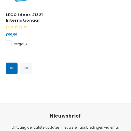
Minifi
Botanicals
LEGO Ideas 21321
Minifi
Gabby's Dollhouse
Internationaal
ruimtestation
Minifi
Animal Crossing
€99,99
Vergelijk
Minifi
DREAMZzz
Minifi
Sonic the Hedgehog
Minifi
Avatar
Minifi
ICONS™
Minifi
Creator 3 in 1
Nieuwsbrief
Minifi
Creator Expert
Ontvang de laatste updates, nieuws en aanbiedingen via email
Minifi