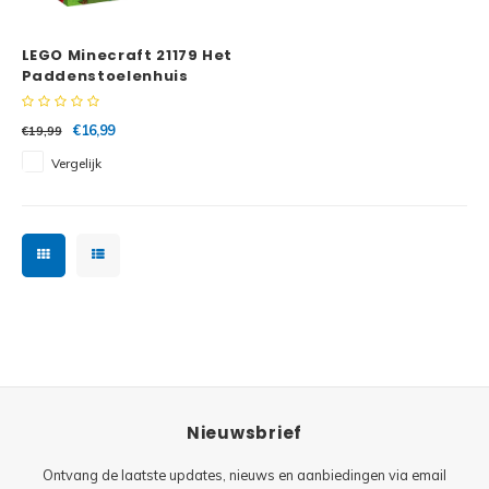
Minifi
Botanicals
LEGO Minecraft 21179 Het
Minifi
Gabby's Dollhouse
Paddenstoelenhuis
Minifi
Animal Crossing
€16,99
€19,99
Vergelijk
Minifi
DREAMZzz
Minifi
Sonic the Hedgehog
Minifi
Avatar
Minifi
ICONS™
Minifi
Creator 3 in 1
Nieuwsbrief
Minifi
Creator Expert
Ontvang de laatste updates, nieuws en aanbiedingen via email
Minifi