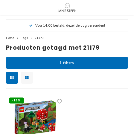
Hoofdmenu / nieuw!
Hoofdmenu 
Hoofdmenu 
Voor 14:00 besteld, dezelfde dag verzonden!
botanicals 
botanicals 
Nieuw!
avatar / i
avat
friends / h
Home
Tags
21179
Producten getagd met 21179
Architecture
Peppa
Harry
Filters
Pokemon
Harry
Editions
Loone
Batman
-15%
Vidiyo
City
Marve
Classic