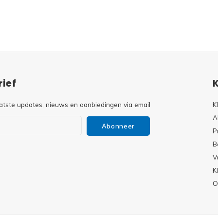
ief
atste updates, nieuws en aanbiedingen via email
K
A
Abonneer
P
B
V
s
K
O