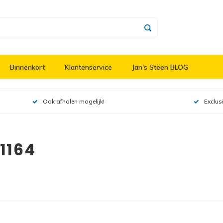
Binnenkort
Klantenservice
Jan's Steen BLOG
Ook afhalen mogelijk!
Exclus
1164