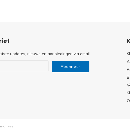
ief
atste updates, nieuws en aanbiedingen via email
K
A
Abonneer
P
B
V
s
K
O
monkey