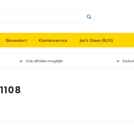
Binnenkort
Klantenservice
Jan's Steen BLOG
Ook afhalen mogelijk!
Exclus
1108