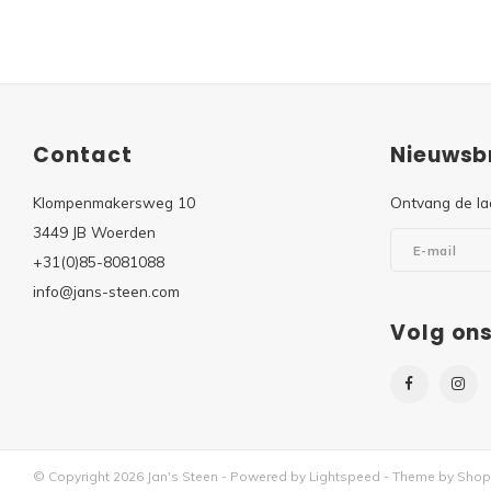
Contact
Nieuwsbr
Klompenmakersweg 10
Ontvang de la
3449 JB Woerden
+31(0)85-8081088
info@jans-steen.com
Volg on
© Copyright 2026 Jan's Steen - Powered by
Lightspeed
- Theme by
Shop