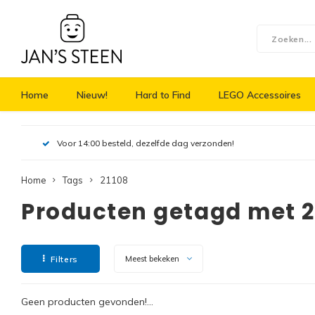
Home
Nieuw!
Hard to Find
LEGO Accessoires
Voor 14:00 besteld, dezelfde dag verzonden!
Home
Tags
21108
Producten getagd met 2
Filters
Meest bekeken
Geen producten gevonden!...