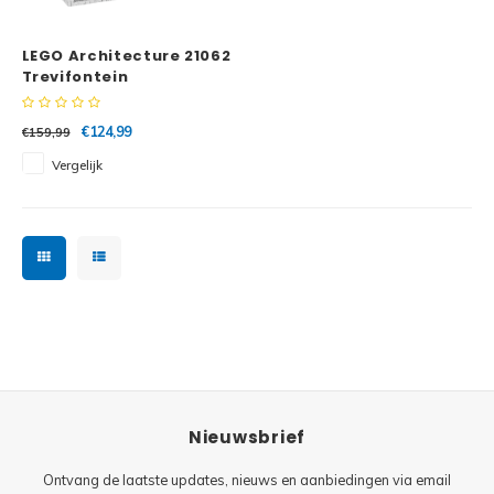
Minifi
Botanicals
LEGO Architecture 21062
Minifi
Gabby's Dollhouse
Trevifontein
Minifi
Animal Crossing
€124,99
€159,99
Vergelijk
Minifi
DREAMZzz
Minifi
Sonic the Hedgehog
Minifi
Avatar
Minifi
ICONS™
Minifi
Creator 3 in 1
Nieuwsbrief
Minifi
Creator Expert
Ontvang de laatste updates, nieuws en aanbiedingen via email
Minifi