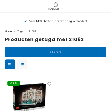
Hoofdmenu / nieuw!
Hoofdmenu 
Hoofdmenu 
Voor 14:00 besteld, dezelfde dag verzonden!
botanicals 
botanicals 
Nieuw!
avatar / i
avat
friends / h
Home
Tags
21062
Producten getagd met 21062
Architecture
Peppa
Harry
Filters
Pokemon
Harry
Editions
Loone
Batman
-22%
Vidiyo
City
Marve
Classic