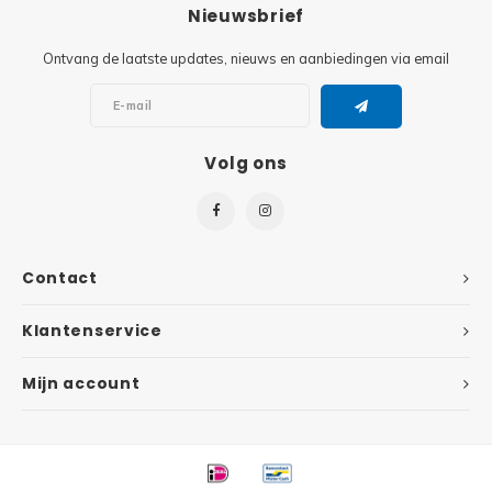
Minifi
Nieuwsbrief
Botanicals
Ontvang de laatste updates, nieuws en aanbiedingen via email
Minifi
Gabby's Dollhouse
Minifi
Animal Crossing
Volg ons
Minifi
DREAMZzz
Minifi
Sonic the Hedgehog
Contact
Minifi
Avatar
Klantenservice
Minifi
ICONS™
Mijn account
Minifi
Creator 3 in 1
Minifi
Creator Expert
Minifi