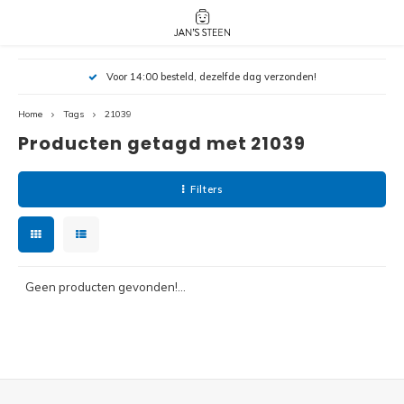
Hoofdmenu / nieuw!
Hoofdmenu 
Hoofdmenu 
Voor 14:00 besteld, dezelfde dag verzonden!
botanicals 
botanicals 
Nieuw!
avatar / i
avat
friends / h
Home
Tags
21039
Producten getagd met 21039
Architecture
Peppa
Harry
Filters
Pokemon
Harry
Editions
Loone
Batman
Geen producten gevonden!...
Vidiyo
City
Marve
Classic