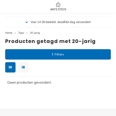
Hoofdmenu / nieuw!
Hoofdmenu 
Hoofdmenu 
Voor 14:00 besteld, dezelfde dag verzonden!
botanicals 
botanicals 
Nieuw!
avatar / i
avat
friends / h
Home
Tags
20-jarig
Producten getagd met 20-jarig
Architecture
Peppa
Harry
Filters
Pokemon
Harry
Editions
Loone
Batman
Geen producten gevonden!...
Vidiyo
City
Marve
Classic