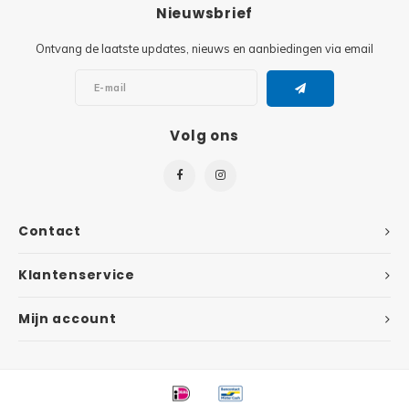
Minifi
Nieuwsbrief
Botanicals
Ontvang de laatste updates, nieuws en aanbiedingen via email
Minifi
Gabby's Dollhouse
Minifi
Animal Crossing
Volg ons
Minifi
DREAMZzz
Minifi
Sonic the Hedgehog
Contact
Minifi
Avatar
Klantenservice
Minifi
ICONS™
Mijn account
Minifi
Creator 3 in 1
Minifi
Creator Expert
Minifi