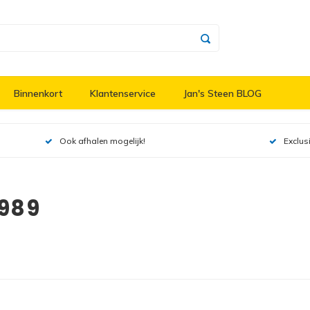
Binnenkort
Klantenservice
Jan's Steen BLOG
Ook afhalen mogelijk!
Exclus
1989