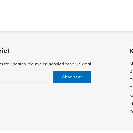
ief
atste updates, nieuws en aanbiedingen via email
K
A
Abonneer
P
B
V
s
K
O