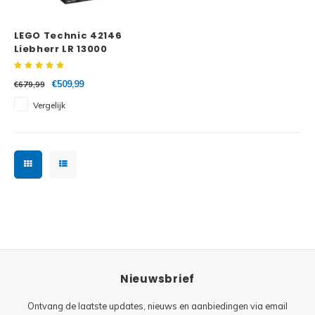
Minifi
Botanicals
LEGO Technic 42146
Minifi
Gabby's Dollhouse
Liebherr LR 13000
Crawler Crane
Minifi
Animal Crossing
€509,99
€679,99
Vergelijk
Minifi
DREAMZzz
Minifi
Sonic the Hedgehog
Minifi
Avatar
Minifi
ICONS™
Minifi
Creator 3 in 1
Nieuwsbrief
Minifi
Creator Expert
Ontvang de laatste updates, nieuws en aanbiedingen via email
Minifi