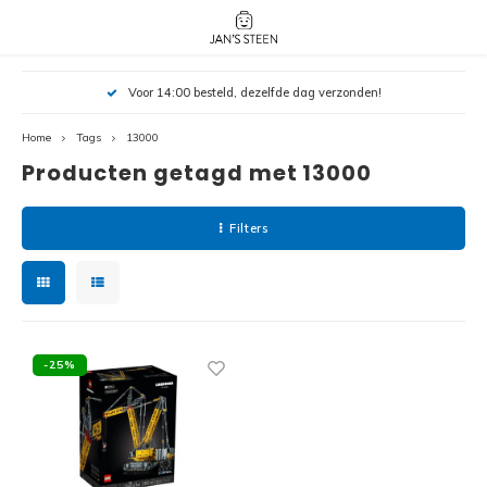
Hoofdmenu / nieuw!
Hoofdmenu 
Hoofdmenu 
Voor 14:00 besteld, dezelfde dag verzonden!
botanicals 
botanicals 
Nieuw!
avatar / i
avat
friends / h
Home
Tags
13000
Producten getagd met 13000
Architecture
Peppa
Harry
Filters
Pokemon
Harry
Editions
Loone
Batman
-25%
Vidiyo
City
Marve
Classic