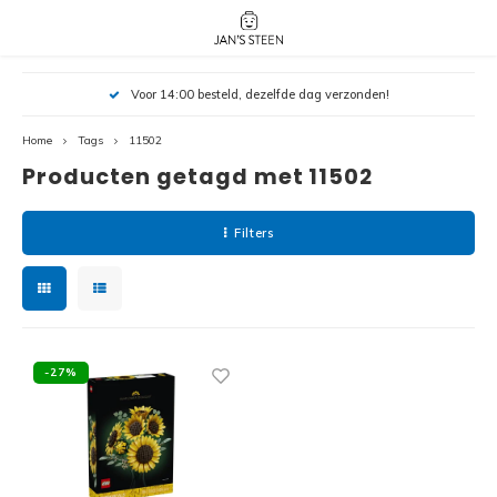
Hoofdmenu / nieuw!
Hoofdmenu 
Hoofdmenu 
Voor 14:00 besteld, dezelfde dag verzonden!
botanicals 
botanicals 
Nieuw!
avatar / i
avat
friends / h
Home
Tags
11502
Producten getagd met 11502
Architecture
Peppa
Harry
Filters
Pokemon
Harry
Editions
Loone
Batman
-27%
Vidiyo
City
Marve
Classic