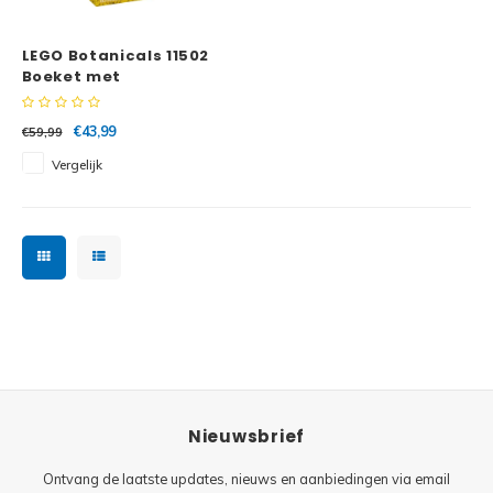
Minifi
Botanicals
LEGO Botanicals 11502
Minifi
Gabby's Dollhouse
Boeket met
zonnebloemen
Minifi
Animal Crossing
€43,99
€59,99
Vergelijk
Minifi
DREAMZzz
Minifi
Sonic the Hedgehog
Minifi
Avatar
Minifi
ICONS™
Minifi
Creator 3 in 1
Nieuwsbrief
Minifi
Creator Expert
Ontvang de laatste updates, nieuws en aanbiedingen via email
Minifi