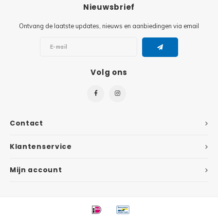
Minifi
Nieuwsbrief
Botanicals
Ontvang de laatste updates, nieuws en aanbiedingen via email
Minifi
Gabby's Dollhouse
Minifi
Animal Crossing
Volg ons
Minifi
DREAMZzz
Minifi
Sonic the Hedgehog
Contact
Minifi
Avatar
Klantenservice
Minifi
ICONS™
Mijn account
Minifi
Creator 3 in 1
Minifi
Creator Expert
Minifi