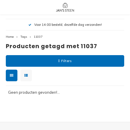
Hoofdmenu / nieuw!
Hoofdmenu 
Hoofdmenu 
Voor 14:00 besteld, dezelfde dag verzonden!
botanicals 
botanicals 
Nieuw!
avatar / i
avat
friends / h
Home
Tags
11037
Producten getagd met 11037
Architecture
Peppa
Harry
Filters
Pokemon
Harry
Editions
Loone
Batman
Geen producten gevonden!...
Vidiyo
City
Marve
Classic