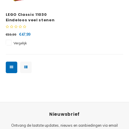
Minifi
Botanicals
LEGO Classic 11030
Minifi
Gabby's Dollhouse
Eindeloos veel stenen
Minifi
Animal Crossing
€47,99
€59,99
Vergelijk
Minifi
DREAMZzz
Minifi
Sonic the Hedgehog
Minifi
Avatar
Minifi
ICONS™
Minifi
Creator 3 in 1
Nieuwsbrief
Minifi
Creator Expert
Ontvang de laatste updates, nieuws en aanbiedingen via email
Minifi