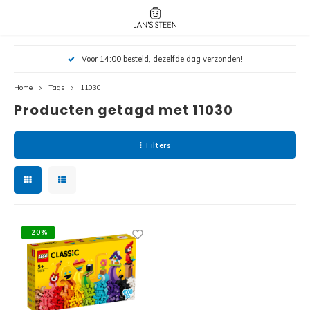
Hoofdmenu / nieuw!
Hoofdmenu 
Hoofdmenu 
Voor 14:00 besteld, dezelfde dag verzonden!
botanicals 
botanicals 
Nieuw!
avatar / i
avat
friends / h
Home
Tags
11030
Producten getagd met 11030
Architecture
Peppa
Harry
Filters
Pokemon
Harry
Editions
Loone
Batman
-20%
Vidiyo
City
Marve
Classic