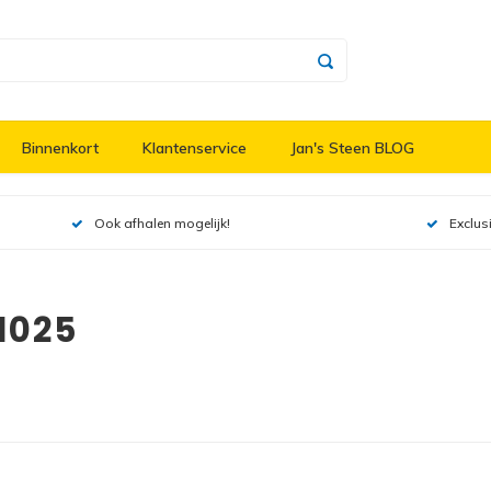
Binnenkort
Klantenservice
Jan's Steen BLOG
Ook afhalen mogelijk!
Exclus
1025