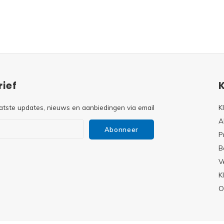
ief
atste updates, nieuws en aanbiedingen via email
K
A
Abonneer
P
B
V
s
K
O