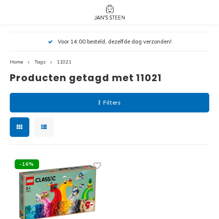
Hoofdmenu / nieuw!
Hoofdmenu 
Hoofdmenu 
Voor 14:00 besteld, dezelfde dag verzonden!
botanicals 
botanicals 
Nieuw!
avatar / i
avat
friends / h
Home
Tags
11021
Producten getagd met 11021
Architecture
Peppa
Harry
Filters
Pokemon
Harry
Editions
Loone
Batman
-16%
Vidiyo
City
Marve
Classic